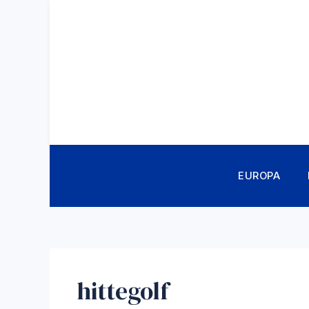
Ga
naar
de
inhoud
EUROPA
hittegolf