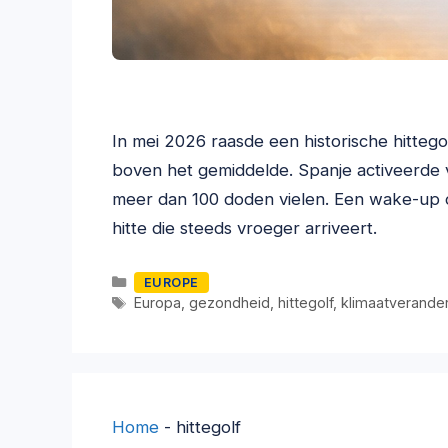
In mei 2026 raasde een historische hitte
boven het gemiddelde. Spanje activeerde voor
meer dan 100 doden vielen. Een wake-up ca
hitte die steeds vroeger arriveert.
Categorieën
EUROPE
Tags
Europa
,
gezondheid
,
hittegolf
,
klimaatverande
Home
-
hittegolf