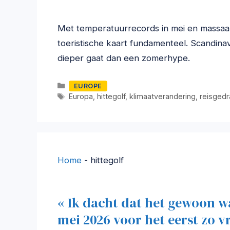
Met temperatuurrecords in mei en massaal
toeristische kaart fundamenteel. Scandinav
dieper gaat dan een zomerhype.
Categorieën
EUROPE
Tags
Europa
,
hittegolf
,
klimaatverandering
,
reisgedr
Home
-
hittegolf
« Ik dacht dat het gewoon 
mei 2026 voor het eerst zo v