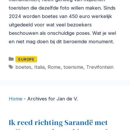
toeristen die dezelfde foto willen maken. Sinds
2024 worden boetes van 450 euro werkelijk
uitgedeeld voor wat veel bezoekers
beschouwen als onschuldige poses. Wat je wel
en niet mag doen bij dit beroemde monument.
Categorieën
EUROPE
Tags
boetes
,
Italia
,
Rome
,
toerisme
,
Trevifontein
Home
-
Archives for Jan de V.
Ik reed richting Sarandë met