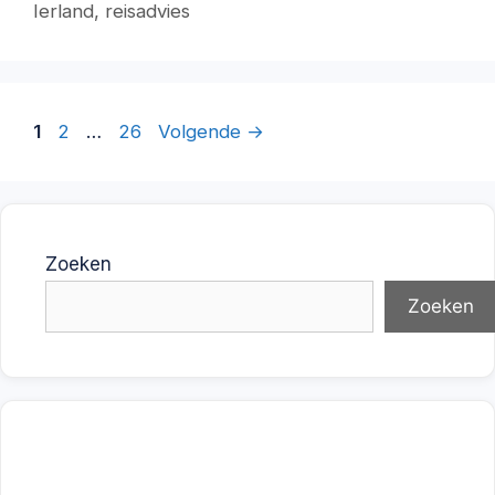
Ierland
,
reisadvies
Pagina
Pagina
Pagina
1
2
…
26
Volgende
→
Zoeken
Zoeken