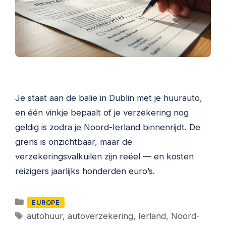
Je staat aan de balie in Dublin met je huurauto,
en één vinkje bepaalt of je verzekering nog
geldig is zodra je Noord-Ierland binnenrijdt. De
grens is onzichtbaar, maar de
verzekeringsvalkuilen zijn reëel — en kosten
reizigers jaarlijks honderden euro’s.
Categorieën
EUROPE
Tags
autohuur
,
autoverzekering
,
Ierland
,
Noord-