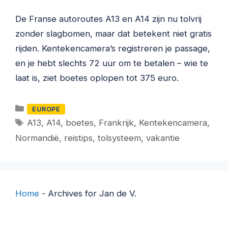
De Franse autoroutes A13 en A14 zijn nu tolvrij
zonder slagbomen, maar dat betekent niet gratis
rijden. Kentekencamera’s registreren je passage,
en je hebt slechts 72 uur om te betalen – wie te
laat is, ziet boetes oplopen tot 375 euro.
Categorieën
EUROPE
Tags
A13
,
A14
,
boetes
,
Frankrijk
,
Kentekencamera
,
Normandië
,
reistips
,
tolsysteem
,
vakantie
Home
-
Archives for Jan de V.