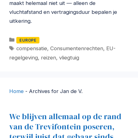
maakt helemaal niet uit — alleen de
vluchtafstand en vertragingsduur bepalen je
uitkering.
Categorieën
EUROPE
Tags
compensatie
,
Consumentenrechten
,
EU-
regelgeving
,
reizen
,
vliegtuig
Home
-
Archives for Jan de V.
We blijven allemaal op de rand
van de Trevifontein poseren,
terwijl juist dat gebaar sinds