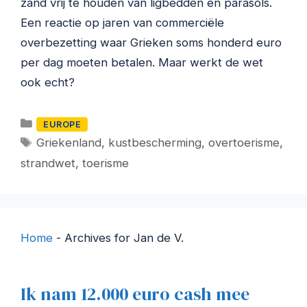
zand vrij te houden van ligbedden en parasols.
Een reactie op jaren van commerciële
overbezetting waar Grieken soms honderd euro
per dag moeten betalen. Maar werkt de wet
ook echt?
Categorieën
EUROPE
Tags
Griekenland
,
kustbescherming
,
overtoerisme
,
strandwet
,
toerisme
Home
-
Archives for Jan de V.
Ik nam 12.000 euro cash mee