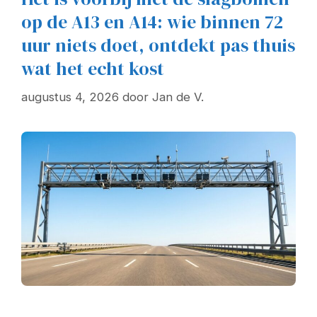
op de A13 en A14: wie binnen 72
uur niets doet, ontdekt pas thuis
wat het echt kost
augustus 4, 2026
door
Jan de V.