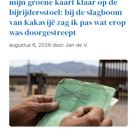
mijn groene kaart klaar op de
bijrijdersstoel: bij de slagboom
van Kakavijë zag ik pas wat erop
was doorgestreept
augustus 6, 2026
door
Jan de V.