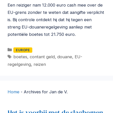
Een reiziger nam 12.000 euro cash mee over de
EU-grens zonder te weten dat aangifte verplicht
is. Bij controle ontdekt hij dat hij tegen een
streng EU-douaneregelgeving aanliep met
potentiële boetes tot 21.750 euro.
Categorieën
EUROPE
Tags
boetes
,
contant geld
,
douane
,
EU-
regelgeving
,
reizen
Home
-
Archives for Jan de V.
Het is voorbij met de slagbomen