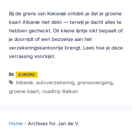
Bij de grens van Kakavijë ontdek je dat je groene
kaart Albanië niet dekt — terwijl je dacht alles te
hebben gecheckt. Dit kleine lijntje inkt bepaalt of
je doorrijdt of een bezoekje aan het
verzekeringskantoortje brengt. Lees hoe je deze
verrassing voorkijkt.
Categorieën
EUROPE
Tags
Albanië
,
autoverzekering
,
grensovergang
,
groene kaart
,
roadtrip Balkan
Home
-
Archives for Jan de V.