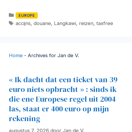
Categorieën
EUROPE
Tags
accijns
,
douane
,
Langkawi
,
reizen
,
taxfree
Home
-
Archives for Jan de V.
« Ik dacht dat een ticket van 39
euro niets opbracht » : sinds ik
die ene Europese regel uit 2004
las, staat er 400 euro op mijn
rekening
augustus 7, 2026
door
Jan de V.