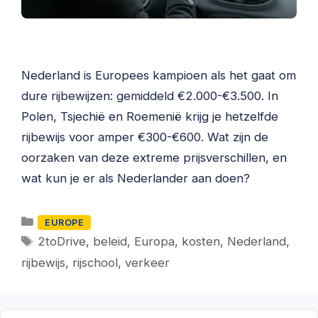
Nederland is Europees kampioen als het gaat om
dure rijbewijzen: gemiddeld €2.000-€3.500. In
Polen, Tsjechië en Roemenië krijg je hetzelfde
rijbewijs voor amper €300-€600. Wat zijn de
oorzaken van deze extreme prijsverschillen, en
wat kun je er als Nederlander aan doen?
Categorieën
EUROPE
Tags
2toDrive
,
beleid
,
Europa
,
kosten
,
Nederland
,
rijbewijs
,
rijschool
,
verkeer