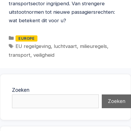
transportsector ingrijpend. Van strengere
uitstootnormen tot nieuwe passagiersrechten:
wat betekent dit voor u?
Categorieën
EUROPE
Tags
EU regelgeving
,
luchtvaart
,
milieuregels
,
transport
,
veiligheid
Zoeken
Zoeken