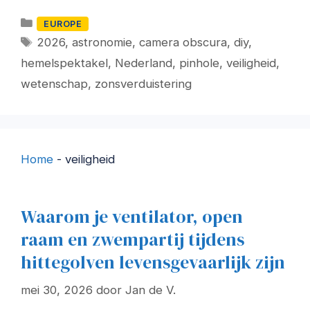
Categorieën
EUROPE
Tags
2026
,
astronomie
,
camera obscura
,
diy
,
hemelspektakel
,
Nederland
,
pinhole
,
veiligheid
,
wetenschap
,
zonsverduistering
Home
-
veiligheid
Waarom je ventilator, open
raam en zwempartij tijdens
hittegolven levensgevaarlijk zijn
mei 30, 2026
door
Jan de V.