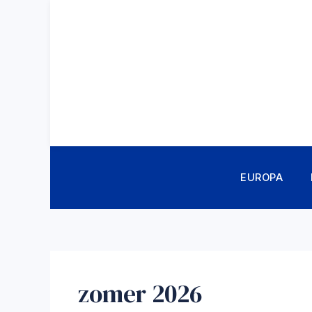
Ga
naar
de
inhoud
EUROPA
zomer 2026