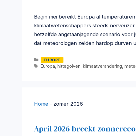
Begin mei bereikt Europa al temperaturen d
klimaatwetenschappers steeds nerveuzer
hetzelfde angstaanjagende scenario voor ju
dat meteorologen zelden hardop durven ui
Categorieën
EUROPE
Tags
Europa
,
hittegolven
,
klimaatverandering
,
meteo
Home
-
zomer 2026
April 2026 breekt zonnerec