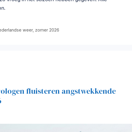
en.
ederlandse weer
,
zomer 2026
rologen fluisteren angstwekkende
6