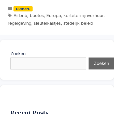
Categorieën
EUROPE
Tags
Airbnb
,
boetes
,
Europa
,
kortetermijnverhuur
,
regelgeving
,
sleutelkastjes
,
stedelijk beleid
Zoeken
Zoeken
Recent Posts