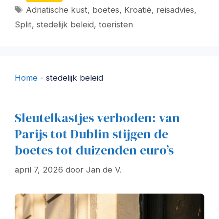
Tags
Adriatische kust
,
boetes
,
Kroatië
,
reisadvies
,
Split
,
stedelijk beleid
,
toeristen
Home
-
stedelijk beleid
Sleutelkastjes verboden: van
Parijs tot Dublin stijgen de
boetes tot duizenden euro’s
april 7, 2026
door
Jan de V.