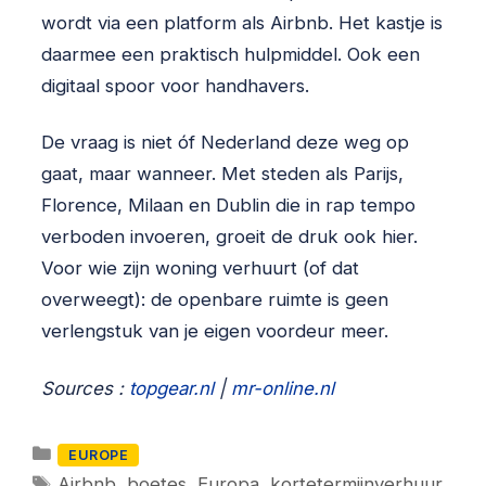
wordt via een platform als Airbnb. Het kastje is
daarmee een praktisch hulpmiddel. Ook een
digitaal spoor voor handhavers.
De vraag is niet óf Nederland deze weg op
gaat, maar wanneer. Met steden als Parijs,
Florence, Milaan en Dublin die in rap tempo
verboden invoeren, groeit de druk ook hier.
Voor wie zijn woning verhuurt (of dat
overweegt): de openbare ruimte is geen
verlengstuk van je eigen voordeur meer.
Sources :
topgear.nl
|
mr-online.nl
Categorieën
EUROPE
Tags
Airbnb
,
boetes
,
Europa
,
kortetermijnverhuur
,