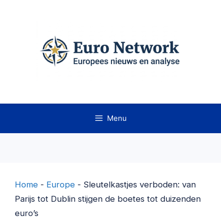
Ga
naar
de
inhoud
Menu
Home
-
Europe
-
Sleutelkastjes verboden: van
Parijs tot Dublin stijgen de boetes tot duizenden
euro’s