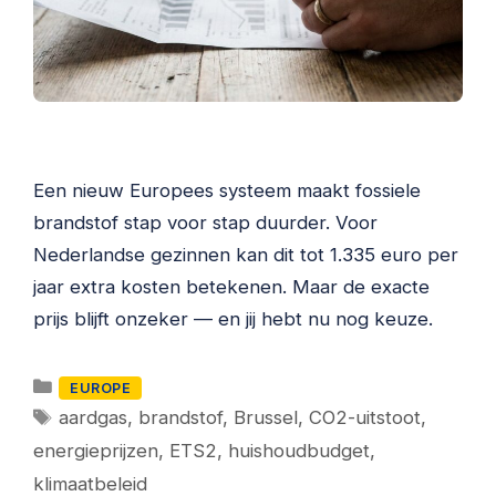
Een nieuw Europees systeem maakt fossiele
brandstof stap voor stap duurder. Voor
Nederlandse gezinnen kan dit tot 1.335 euro per
jaar extra kosten betekenen. Maar de exacte
prijs blijft onzeker — en jij hebt nu nog keuze.
Categorieën
EUROPE
Tags
aardgas
,
brandstof
,
Brussel
,
CO2-uitstoot
,
energieprijzen
,
ETS2
,
huishoudbudget
,
klimaatbeleid