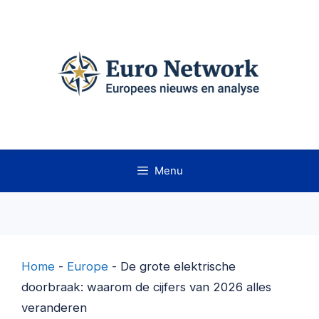
Ga
naar
de
inhoud
Menu
Home
-
Europe
-
De grote elektrische
doorbraak: waarom de cijfers van 2026 alles
veranderen