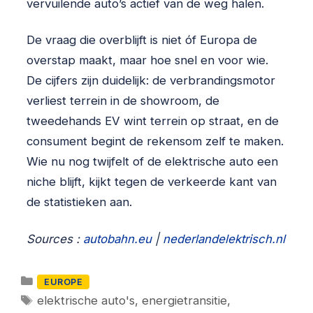
vervuilende auto’s actief van de weg halen.
De vraag die overblijft is niet óf Europa de
overstap maakt, maar hoe snel en voor wie.
De cijfers zijn duidelijk: de verbrandingsmotor
verliest terrein in de showroom, de
tweedehands EV wint terrein op straat, en de
consument begint de rekensom zelf te maken.
Wie nu nog twijfelt of de elektrische auto een
niche blijft, kijkt tegen de verkeerde kant van
de statistieken aan.
Sources :
autobahn.eu
|
nederlandelektrisch.nl
Categorieën
EUROPE
Tags
elektrische auto's
,
energietransitie
,