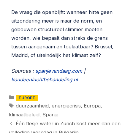
De vraag die openblijft: wanneer hitte geen
uitzondering meer is maar de norm, en
gebouwen structureel slimmer moeten
worden, wie bepaalt dan straks de grens
tussen aangenaam en toelaatbaar? Brussel,
Madrid, of uiteindelijk het klimaat zelf?
Sources :
spanjevandaag.com
|
koudeenluchtbehandeling.nl
Categorieën
EUROPE
Tags
duurzaamheid
,
energiecrisis
,
Europa
,
klimaatbeleid
,
Spanje
Één flesje water in Zürich kost meer dan een
volledige werkdag in Bulgarije