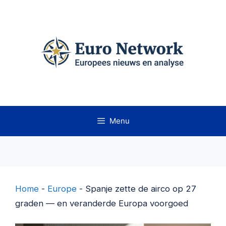
Ga
naar
de
inhoud
Menu
Home
-
Europe
-
Spanje zette de airco op 27
graden — en veranderde Europa voorgoed