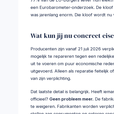
77% van de EU-burgers liever hun elektr
een Eurobarometer-onderzoek. De kloof 
was jarenlang enorm. Die kloof wordt nu 
Wat kun jij nu concreet eis
Producenten zijn vanaf 21 juli 2026 verp
mogelijk te repareren tegen een redelijk
uit te voeren om puur economische reden
uitgevoerd. Alleen als reparatie feitelijk o
van zijn verplichting.
Dat laatste detail is belangrijk. Heeft ie
officieel?
Geen probleem meer.
De fabrik
te weigeren. Fabrikanten worden verplic
stellen aan consumenten en externe repa