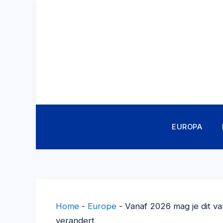
Ga
naar
de
inhoud
EUROPA
Home
-
Europe
-
Vanaf 2026 mag je dit van
verandert