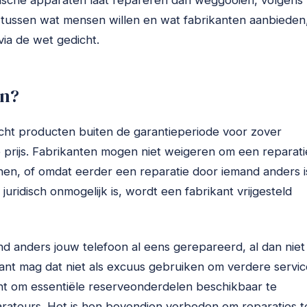
ische apparaten laat repareren dan weggooien, volgens
tussen wat mensen willen en wat fabrikanten aanbieden
via de wet gedicht.
en?
licht producten buiten de garantieperiode voor zover
e prijs. Fabrikanten mogen niet weigeren om een reparati
en, of omdat eerder een reparatie door iemand anders i
f juridisch onmogelijk is, wordt een fabrikant vrijgesteld
mand anders jouw telefoon al eens gerepareerd, al dan niet
ant mag dat niet als excuus gebruiken om verdere servic
ht om essentiële reserveonderdelen beschikbaar te
rateurs. Het is hen bovendien verboden om reparaties t