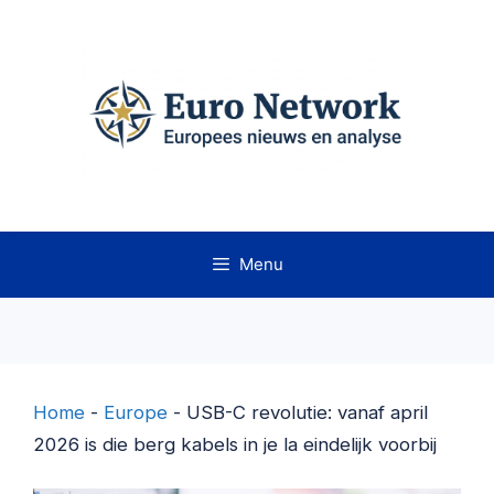
Ga
naar
de
inhoud
Menu
Home
-
Europe
-
USB-C revolutie: vanaf april
2026 is die berg kabels in je la eindelijk voorbij