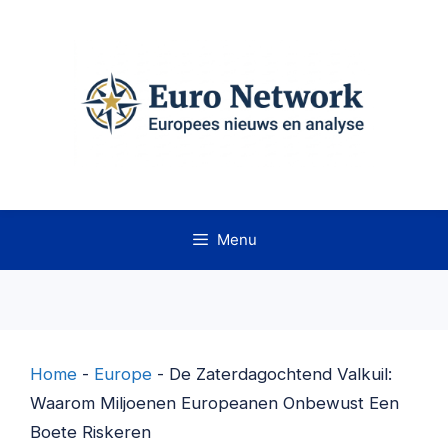
Ga
naar
de
inhoud
Menu
Home
-
Europe
-
De Zaterdagochtend Valkuil:
Waarom Miljoenen Europeanen Onbewust Een
Boete Riskeren