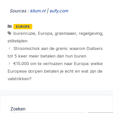
Sources :
klium.nl
|
eufy.com
Categorieën
EUROPE
Tags
burenruzie
,
Europa
,
grasmaaier
,
regelgeving
,
stiltetijden
Stroomschok aan de grens: waarom Duitsers
tot 5 keer meer betalen dan hun buren
€15.000 om te verhuizen naar Europa: welke
Europese dorpen betalen je echt en wat zijn de
valstrikken?
Zoeken