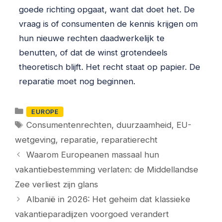
goede richting opgaat, want dat doet het. De
vraag is of consumenten de kennis krijgen om
hun nieuwe rechten daadwerkelijk te
benutten, of dat de winst grotendeels
theoretisch blijft. Het recht staat op papier. De
reparatie moet nog beginnen.
Categorieën
EUROPE
Tags
Consumentenrechten
,
duurzaamheid
,
EU-
wetgeving
,
reparatie
,
reparatierecht
Waarom Europeanen massaal hun
vakantiebestemming verlaten: de Middellandse
Zee verliest zijn glans
Albanië in 2026: Het geheim dat klassieke
vakantieparadijzen voorgoed verandert