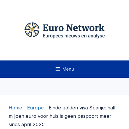
Ga
naar
de
inhoud
Menu
Home
-
Europe
-
Einde golden visa Spanje: half
miljoen euro voor huis is geen paspoort meer
sinds april 2025