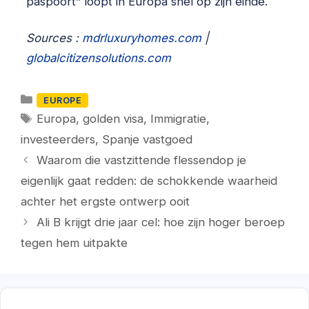
paspoort” loopt in Europa snel op zijn einde.
Sources :
mdrluxuryhomes.com
|
globalcitizensolutions.com
Categorieën
EUROPE
Tags
Europa
,
golden visa
,
Immigratie
,
investeerders
,
Spanje vastgoed
Waarom die vastzittende flessendop je
eigenlijk gaat redden: de schokkende waarheid
achter het ergste ontwerp ooit
Ali B krijgt drie jaar cel: hoe zijn hoger beroep
tegen hem uitpakte