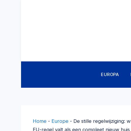
Ga
naar
de
inhoud
EUROPA
Home
-
Europe
-
De stille regelwijziging
EU-regel valt als een compleet nieuw huis