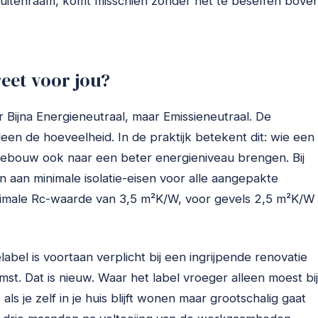
buitenraam, komt misschien zonder het te beseffen bove
eet voor jou?
 Bijna Energieneutraal, maar Emissieneutraal. De
leen de hoeveelheid. In de praktijk betekent dit: wie een
 gebouw ook naar een beter energieniveau brengen. Bij
 aan minimale isolatie-eisen voor alle aangepakte
imale Rc-waarde van 3,5 m²K/W, voor gevels 2,5 m²K/W
label is voortaan verplicht bij een ingrijpende renovatie
t. Dat is nieuw. Waar het label vroeger alleen moest bij
ls je zelf in je huis blijft wonen maar grootschalig gaat