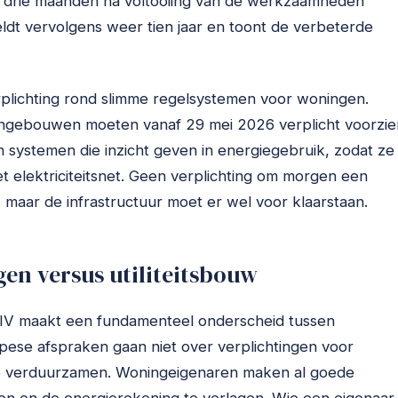
 drie maanden na voltooiing van de werkzaamheden
ldt vervolgens weer tien jaar en toont de verbeterde
plichting rond slimme regelsystemen voor woningen.
ngebouwen moeten vanaf 29 mei 2026 verplicht voorzie
n systemen die inzicht geven in energiegebruik, zodat ze
t elektriciteitsnet. Geen verplichting om morgen een
 maar de infrastructuur moet er wel voor klaarstaan.
gen versus utiliteitsbouw
PBD IV maakt een fundamenteel onderscheid tussen
se afspraken gaan niet over verplichtingen voor
e verduurzamen. Woningeigenaren maken al goede
n en de energierekening te verlagen. Wie een eigenaar