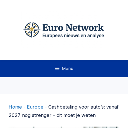
Ga
naar
de
inhoud
Menu
Home
-
Europe
-
Cashbetaling voor auto’s: vanaf
2027 nog strenger – dit moet je weten