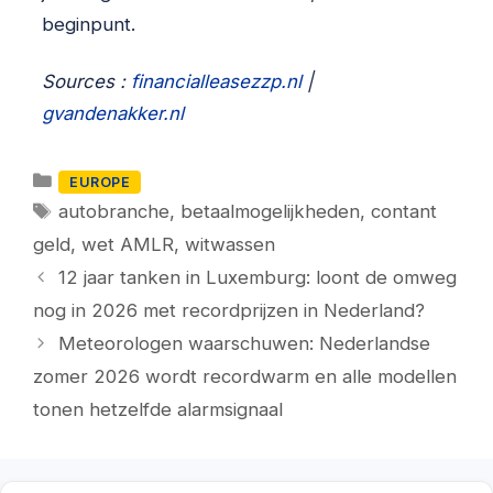
beginpunt.
Sources :
financialleasezzp.nl
|
gvandenakker.nl
Categorieën
EUROPE
Tags
autobranche
,
betaalmogelijkheden
,
contant
geld
,
wet AMLR
,
witwassen
12 jaar tanken in Luxemburg: loont de omweg
nog in 2026 met recordprijzen in Nederland?
Meteorologen waarschuwen: Nederlandse
zomer 2026 wordt recordwarm en alle modellen
tonen hetzelfde alarmsignaal