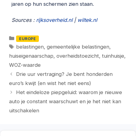
jaren op hun schermen zien staan.
Sources :
rijksoverheid.nl
|
wiltek.nl
Categorieën
EUROPE
Tags
belastingen
,
gemeentelijke belastingen
,
huiseigenaarschap
,
overheidstoezicht
,
tuinhuisje
,
WOZ-waarde
Drie uur vertraging? Je bent honderden
euro’s kwijt (en wist het niet eens)
Het eindeloze piepgeluid: waarom je nieuwe
auto je constant waarschuwt en je het niet kan
uitschakelen