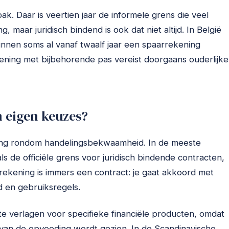
ak. Daar is veertien jaar de informele grens die veel
maar juridisch bindend is ook dat niet altijd. In België
kunnen soms al vanaf twaalf jaar een spaarrekening
ning met bijbehorende pas vereist doorgaans ouderlijke
 eigen keuzes?
ving rondom handelingsbekwaamheid. In de meeste
s de officiële grens voor juridisch bindende contracten,
ekening is immers een contract: je gaat akkoord met
 en gebruiksregels.
e verlagen voor specifieke financiële producten, omdat
 van de opvoeding wordt gezien. In de Scandinavische