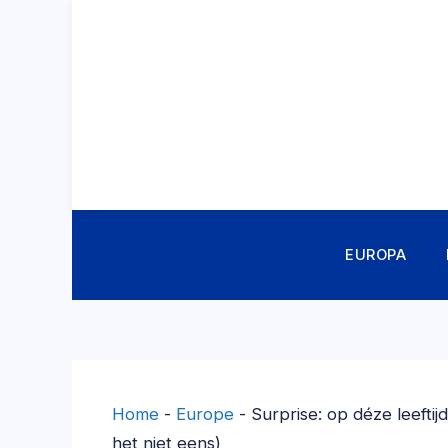
Ga
naar
de
inhoud
EUROPA
Home
-
Europe
-
Surprise: op déze leeftij
het niet eens)