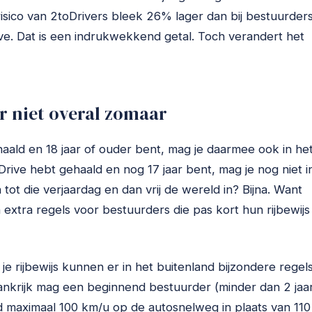
risico van 2toDrivers bleek 26% lager dan bij bestuurder
e. Dat is een indrukwekkend getal. Toch verandert het
r niet overal zomaar
haald en 18 jaar of ouder bent, mag je daarmee ook in he
2toDrive hebt gehaald en nog 17 jaar bent, mag je nog niet i
 tot die verjaardag en dan vrij de wereld in? Bijna. Want
extra regels voor bestuurders die pas kort hun rijbewijs
 je rijbewijs kunnen er in het buitenland bijzondere regel
ankrijk mag een beginnend bestuurder (minder dan 2 jaa
eld maximaal 100 km/u op de autosnelweg in plaats van 110