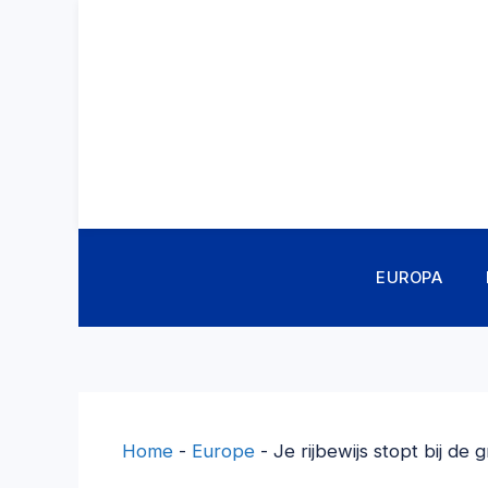
Ga
naar
de
inhoud
EUROPA
Home
-
Europe
-
Je rijbewijs stopt bij d