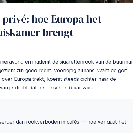
r privé: hoe Europa het
uiskamer brengt
omeravond en inademt de sigarettenrook van de buurma
gezien: zijn goed recht. Voorlopig althans. Want de golf
over Europa trekt, koerst steeds dichter naar de
arvan je dacht dat het onschendbaar was.
 verder dan rookverboden in cafés — hoe ver gaat het