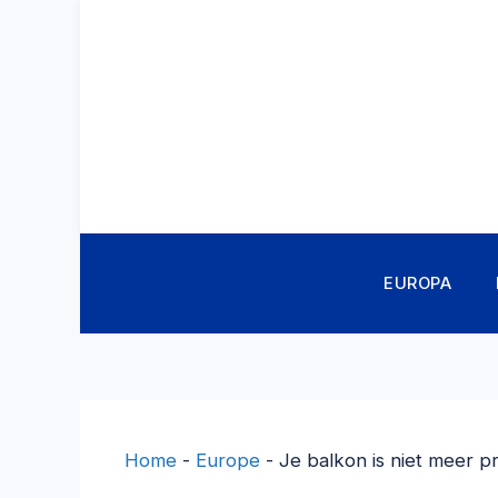
Ga
naar
de
inhoud
EUROPA
Home
-
Europe
-
Je balkon is niet meer p