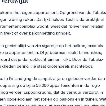
 verdwijnt
roken in het eigen appartement. Op grond van de Tabaks
 woning roken. Dat lijkt helder. Toch is de praktijk al
artementencomplex woont, weet dat “privé” een relatief
n trekt of over balkonnetting kringelt.
geniet altijd van zijn sigaretje op het balkon, maar als
zo je appartement in. Of je buurman rookt binnenshuis,
eroerd dat je de rooklucht binnen ruikt. Door de Tabaks-
jkheden gering. : je staat grotendeels machteloos.
 zo. In Finland ging de aanpak al jaren geleden verder dan
toepassing op bijna 55.000 appartementen in de regio
 nog verder: Espoonkruunu, dat de verhuur verzorgt in
en opgelegd aan het roken op balkons en in tuinen. Wa