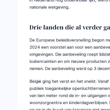
in Nederland nog ondenkbaar lijkt, werd in 
nationale wetgeving.
Drie landen die al verder g
De Europese beleidsversnelling begon m
2024 een voorstel aan voor een aanbevel
omgevingen. Die aanbeveling roept lidstat
buitenruimten en om nieuwe producten zo
nemen. De aanbeveling werd op 3 dece
België ging het verst en het snelst. Va
publiek toegankelijke openluchtterreinen
van tien meter rond de in- en uitgangen v
woonzorgcentra en kinderdagverblijven. E
op en in de buurt van terrassen niet mee