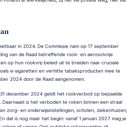
Finland al werkelijkheid, zij het via private weg, niet via
aan
eetbaar in 2024. De Commissie nam op 17 september
ing van de Raad betreffende rook- en aerosolvrije
en op hun rookvrij-beleid uit te breiden naar cruciale
als e-sigaretten en verhitte tabaksproducten mee te
mber 2024 door de Raad aangenomen.
naf 31 december 2024 geldt het rookverbod op bepaalde
. Daarnaast is het verboden te roken binnen een straal
an zorg- en onderwijsinstellingen, scholen, ziekenhuizen
n dat is nog maar het begin: vanaf 1 januari 2027 mag je
r roken of vapen. Ook publieke rokersruimtes of