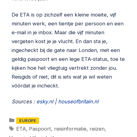
De ETA is op zichzelf een kleine moeite, vijf
minuten werk, een tientje per persoon en een
e-mail in je inbox. Maar die vijf minuten
vergeten kost je je vlucht. En dan sta je,
ingecheckt bij de gate naar Londen, met een
geldig paspoort en een lege ETA-status, toe te
kijken hoe het vliegtuig vertrekt zonder jou.
Reisgids of niet, dit is iets wat je wil weten
vóórdat je incheckt.
Sources :
esky.nl
|
houseofbritain.nl
Categorieën
EUROPE
Tags
ETA
,
Paspoort
,
reisinformatie
,
reizen
,