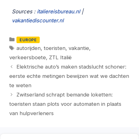
Sources :
italiereisbureau.nl
|
vakantiediscounter.nl
Categorieën
EUROPE
Tags
autorijden
,
toeristen
,
vakantie
,
verkeersboete
,
ZTL Italië
Elektrische auto’s maken stadslucht schoner:
eerste echte metingen bewijzen wat we dachten
te weten
Zwitserland schrapt bemande loketten:
toeristen staan plots voor automaten in plaats
van hulpverleners