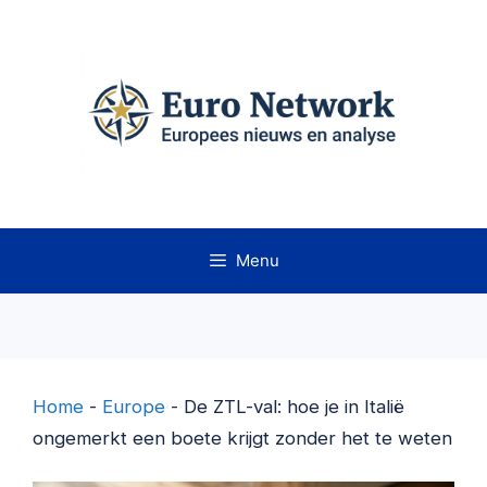
Ga
naar
de
inhoud
Menu
Home
-
Europe
-
De ZTL-val: hoe je in Italië
ongemerkt een boete krijgt zonder het te weten