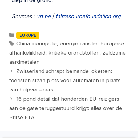
Sources :
vrt.be
|
fairresourcefoundation.org
Categorieën
EUROPE
Tags
China monopolie
,
energietransitie
,
Europese
afhankelijkheid
,
kritieke grondstoffen
,
zeldzame
aardmetalen
Zwitserland schrapt bemande loketten:
toeristen staan plots voor automaten in plaats
van hulpverleners
16 pond detail dat honderden EU-reizigers
aan de gate teruggestuurd krijgt: alles over de
Britse ETA