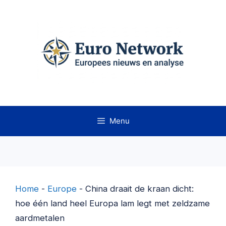
Ga
naar
de
inhoud
Menu
Home
-
Europe
-
China draait de kraan dicht:
hoe één land heel Europa lam legt met zeldzame
aardmetalen