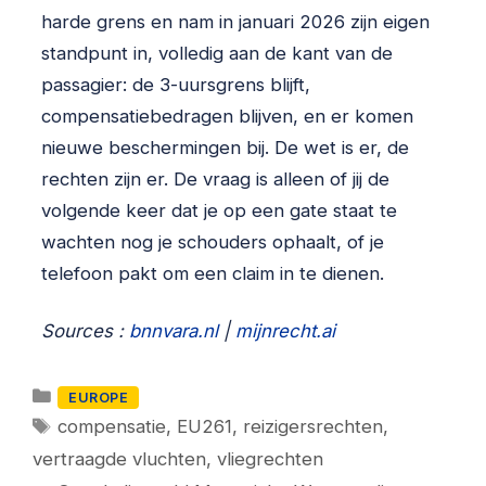
harde grens en nam in januari 2026 zijn eigen
standpunt in, volledig aan de kant van de
passagier: de 3-uursgrens blijft,
compensatiebedragen blijven, en er komen
nieuwe beschermingen bij. De wet is er, de
rechten zijn er. De vraag is alleen of jij de
volgende keer dat je op een gate staat te
wachten nog je schouders ophaalt, of je
telefoon pakt om een claim in te dienen.
Sources :
bnnvara.nl
|
mijnrecht.ai
Categorieën
EUROPE
Tags
compensatie
,
EU261
,
reizigersrechten
,
vertraagde vluchten
,
vliegrechten