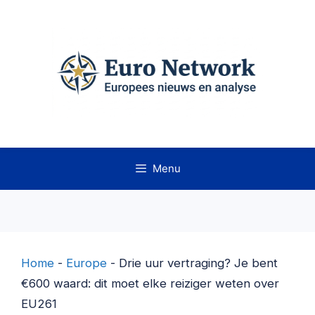
Ga
naar
de
inhoud
Menu
Home
-
Europe
-
Drie uur vertraging? Je bent
€600 waard: dit moet elke reiziger weten over
EU261